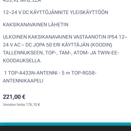
433,92 MHZ:LLÄ
12–24 V DC KÄYTTÖJÄNNITE YLEISKÄYTTÖÖN
KAKSIKANAVAINEN LÄHETIN
ULKOINEN KAKSIKANAVAINEN VASTAANOTIN IP54 12–
24 V AC – DC JOPA 50 ERI KÄYTTÄJÄN (KOODIN)
TALLENNUKSEEN, TOP-, TAM-, ATOM- JA TWIN-EE-
KOODAUKSELLA.
1 TOP-A433N-ANTENNI - 5 m TOP-RG58-
ANTENNIKAAPELI
221,00
€
Veroton hinta 176,10 €