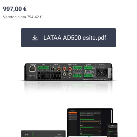
997,00
€
Veroton hinta 794,42 €
LATAA AD500 esite.pdf