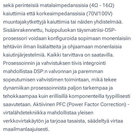
sekä perinteisiä matalaimpedanssisia (4Ω - 16Ω)
kaiuttimia että korkeaimpedanssisia (70V/100V)
muuntajakytkettyjä kaiuttimia tai näiden yhdistelmää.
Sisäänrakennettu, huippuluokan täysmatriisi-DSP-
prosessori voidaan konfiguroida sopimaan monenlaisiin
tehtäviin ilman lisälaitteita ja ohjaamaan monenlaisia ​​
kaiutinjärjestelmiä. Kaikki tarvittava on saatavilla.
Prosessoinnin ja vahvistuksen tiivis integrointi
mahdollistaa DSP:n valvonnan ja paremman
sopeutumisen vahvistimen toimintaan, mikä tekee
dynamiikan prosessoinnista paljon tarkempaa ja
tehokkaampaa kuin erillisillä komponenteilla tyypillisesti
saavutetaan. Aktiivinen PFC (Power Factor Correction) -
virtalähdetekniikka mahdollistaa yleisen
verkkovirtakäytön ja tarjoaa tasaista, säädeltyä virtaa
maailmanlaajuisesti.