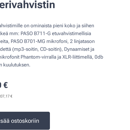
erivahvistin
hvistimille on ominaista pieni koko ja siihen
tkeä mm: PASO B711-G etuvahvistimellisia
jeita, PASO B701-MG mikrofoni, 2 linjatason
dettä (mp3-soitin, CD-soitin), Dynaamiset ja
mikrofonit Phantom-virralla ja XLR-liittimellä, 0db
n kuulutuksen.
0
€
207,17 €
isää ostoskoriin