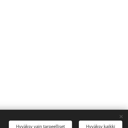
Evästeet
Hyväksy vain tarpeelliset
Hyväksy kaikki