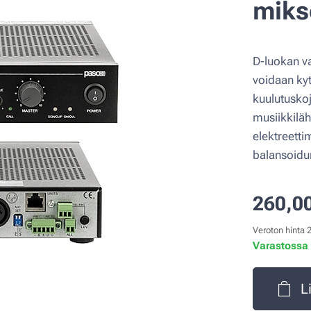
miks
D-luokan va
voidaan ky
kuulutusko
musiikkiläh
elektreetti
balansoidu
260,0
Veroton hinta 
Varastossa
L