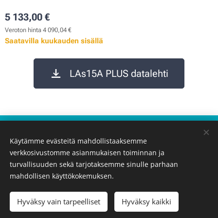
5 133,00
€
Veroton hinta 4 090,04 €
Saatavilla kuukauden sisällä
LAs15A PLUS datalehti
Käyttöehdot
Käytämme evästeitä mahdollistaaksemme
Tietosuojakäytäntö
verkkosivustomme asianmukaisen toiminnan ja
Evästeet
turvallisuuden sekä tarjotaksemme sinulle parhaan
mahdollisen käyttökokemuksen.
Lisää ostoskoriin
Hyväksy vain tarpeelliset
Hyväksy kaikki