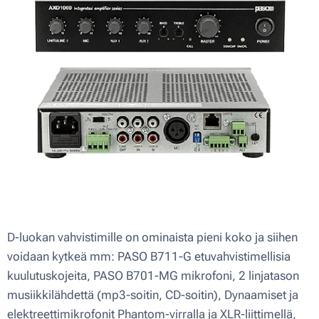
D-luokan vahvistimille on ominaista pieni koko ja siihen
voidaan kytkeä mm: PASO B711-G etuvahvistimellisia
kuulutuskojeita, PASO B701-MG mikrofoni, 2 linjatason
musiikkilähdettä (mp3-soitin, CD-soitin), Dynaamiset ja
elektreettimikrofonit Phantom-virralla ja XLR-liittimellä,