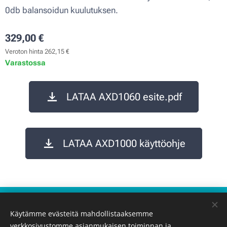
0db balansoidun kuulutuksen.
329,00
€
Veroton hinta 262,15 €
Varastossa
LATAA AXD1060 esite.pdf
LATAA AXD1000 käyttöohje
Käyttöehdot
Käytämme evästeitä mahdollistaaksemme
Tietosuojakäytäntö
verkkosivustomme asianmukaisen toiminnan ja