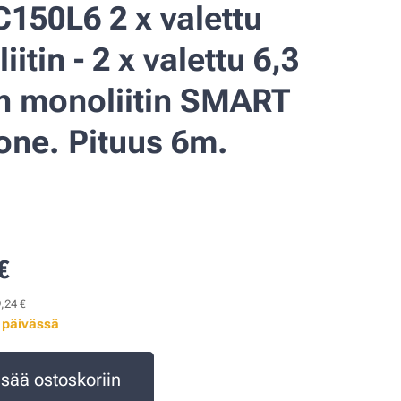
150L6 2 x valettu
iitin - 2 x valettu 6,3
 monoliitin SMART
one. Pituus 6m.
€
9,24 €
7 päivässä
isää ostoskoriin