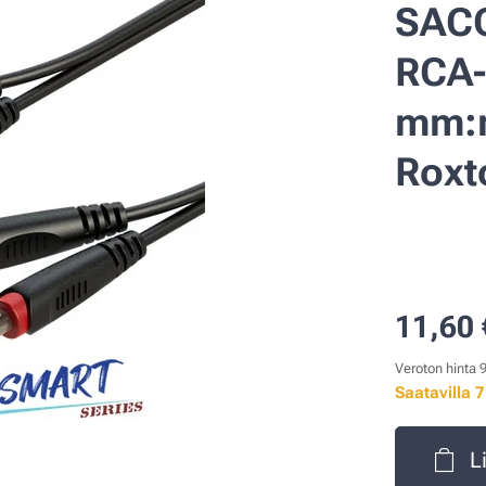
SACC
RCA-l
mm:n
Roxt
11,60
Veroton hinta 
Saatavilla 
L