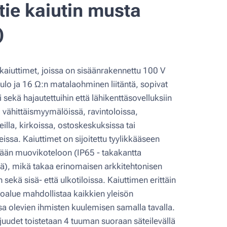
tie kaiutin musta
)
kaiuttimet, joissa on sisäänrakennettu 100 V
atulo ja 16 Ω:n matalaohminen liitäntä, sopivat
i sekä hajautettuihin että lähikenttäsovelluksiin
 vähittäismyymälöissä, ravintoloissa,
eilla, kirkoissa, ostoskeskuksissa tai
issa. Kaiuttimet on sijoitettu tyylikkääseen
ään muovikoteloon (IP65 - takakantta
ä), mikä takaa erinomaisen arkkitehtonisen
 sekä sisä- että ulkotiloissa. Kaiuttimen erittäin
toalue mahdollistaa kaikkien yleisön
a olevien ihmisten kuulemisen samalla tavalla.
juudet toistetaan 4 tuuman suoraan säteilevällä