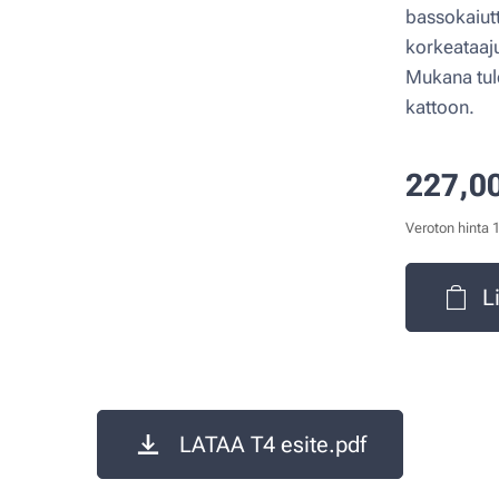
bassokaiutt
korkeataaju
Mukana tule
kattoon.
227,0
Veroton hinta 
L
LATAA T4 esite.pdf