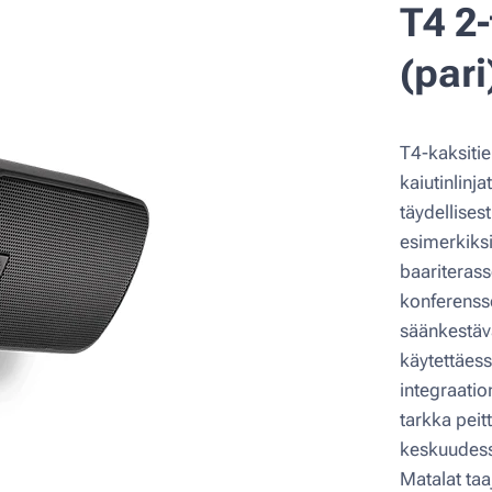
T4 2-
(pari
T4-kaksitie
kaiutinlinj
täydellisest
esimerkiksi
baariterass
konferensse
säänkestäv
käytettäess
integraation
tarkka peit
keskuudess
Matalat taa