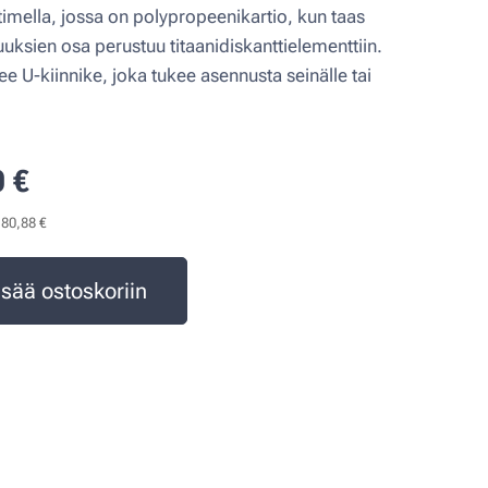
imella, jossa on polypropeenikartio, kun taas
uksien osa perustuu titaanidiskanttielementtiin.
e U-kiinnike, joka tukee asennusta seinälle tai
0
€
180,88 €
isää ostoskoriin