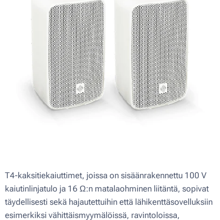
T4-kaksitiekaiuttimet, joissa on sisäänrakennettu 100 V
kaiutinlinjatulo ja 16 Ω:n matalaohminen liitäntä, sopivat
täydellisesti sekä hajautettuihin että lähikenttäsovelluksiin
esimerkiksi vähittäismyymälöissä, ravintoloissa,