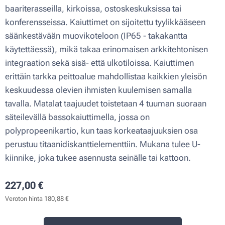
baariterasseilla, kirkoissa, ostoskeskuksissa tai
konferensseissa. Kaiuttimet on sijoitettu tyylikkääseen
säänkestävään muovikoteloon (IP65 - takakantta
käytettäessä), mikä takaa erinomaisen arkkitehtonisen
integraation sekä sisä- että ulkotiloissa. Kaiuttimen
erittäin tarkka peittoalue mahdollistaa kaikkien yleisön
keskuudessa olevien ihmisten kuulemisen samalla
tavalla. Matalat taajuudet toistetaan 4 tuuman suoraan
säteilevällä bassokaiuttimella, jossa on
polypropeenikartio, kun taas korkeataajuuksien osa
perustuu titaanidiskanttielementtiin. Mukana tulee U-
kiinnike, joka tukee asennusta seinälle tai kattoon.
227,00
€
Veroton hinta 180,88 €