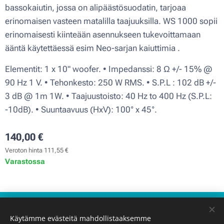
bassokaiutin, jossa on alipäästösuodatin, tarjoaa
erinomaisen vasteen matalilla taajuuksilla. WS 1000 sopii
erinomaisesti kiinteään asennukseen tukevoittamaan
ääntä käytettäessä esim Neo-sarjan kaiuttimia .
Elementit: 1 x 10" woofer. • Impedanssi: 8 Ω +/- 15% @
90 Hz 1 V. • Tehonkesto: 250 W RMS. • S.P.L : 102 dB +/-
3 dB @ 1m 1W. • Taajuustoisto: 40 Hz to 400 Hz (S.P.L:
-10dB). • Suuntaavuus (HxV): 100° x 45°.
140,00
€
Veroton hinta 111,55 €
Varastossa
Käyttöehdot
Käytämme evästeitä mahdollistaaksemme
Tietosuojakäytäntö