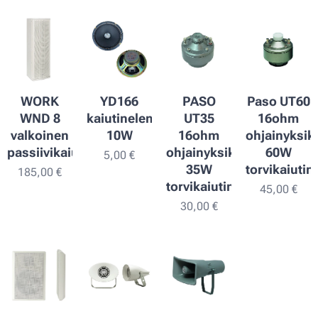
WORK
YD166
PASO
Paso UT60
WND 8
kaiutinelementti
UT35
16ohm
valkoinen
10W
16ohm
ohjainyksik
passiivikaiutin.
ohjainyksikkö
60W
5,00
€
35W
torvikaiutin
185,00
€
torvikaiutinelementille
45,00
€
30,00
€