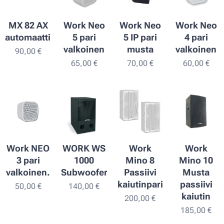
MX 82 AX
Work Neo
Work Neo
Work Neo
automaattimikseri
5 pari
5 IP pari
4 pari
valkoinen
musta
valkoinen
90,00
€
65,00
€
70,00
€
60,00
€
Work NEO
WORK WS
Work
Work
3 pari
1000
Mino 8
Mino 10
valkoinen.
Subwoofer
Passiivi
Musta
kaiutinpari
passiivi
50,00
€
140,00
€
kaiutin
200,00
€
185,00
€