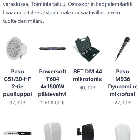
varastossa. Toiminta takuu. Ostoskoriin kappalemäärää
lisäämällä tulee vastaan maksimi saatavilla olevien
tuotteiden määrä.
Paso
Powersoft
SET DM 44
Paso
C51/20-HF
T604
mikrofonisetti
M936
2-tie
4x1500W
Dynaamine
40,00
€
puoliuppokaiutin
päätevahvistin
mikrofoni
37,00
€
2 500,00
€
27,00
€